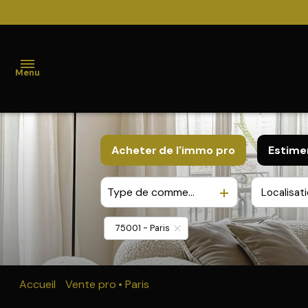
Menu
ACCUEIL
Acheter
de l'immo pro
Estime
VENTES
Type de commerce
Localisat
De l'ancien
PROGRAMMES
De l'immo pro
NEUFS
75001 - Paris
BIENS
VENDUS
Accueil
Vente pro
Paris
COMMERCES