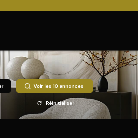
er
Voir les
10
annonces
Réinitialiser